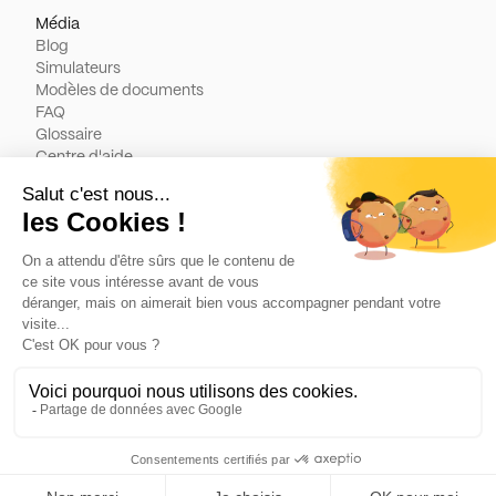
Média
Blog
Simulateurs
Modèles de documents
FAQ
Glossaire
Centre d'aide
Légal
Contact
Conditions générales d'utilisation
Politique de cookies
Mentions légales
Politique de confidentialité
Made with ❤️ © Fint. 2025 — Cabinet d'expertise-
comptable en ligne enregistré à l'Ordre. Tous droits
réservés.