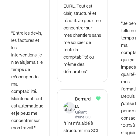
EURL. Tout est
clair, structuré et
réactif. Je peux me
"Je per
concentrer sur
telleme
"Entre les devis,
mes chantiers sans
temps 
les factures et
me soucier de
ma
les
toute la
comptab
interventions, je
comptabilité ou
que ça
n'avais jamais le
même des
impacta
temps de
démarches"
qualité
m'occuper de
mes
ma
formati
comptabilité.
Depuis
Maintenant tout
Bernard
j'utilise
est automatique
B.
peux m
Gérant
et je peux me
d'une SCI
consacr
concentrer sur
"Fint m'a aidé à
100% à
mon travail."
structurer ma SCI
stagiair