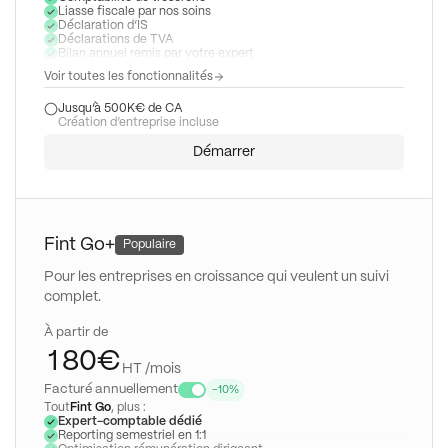
3
4
2
Liasse fiscale par nos soins
Déclaration d’IS
Déclarations de TVA
4
5
3
Bilan annuel remis par votre expert
5
6
4
Voir toutes les fonctionnalités
0
6
7
5
Jusqu’à 500K€ de CA
Création d’entreprise incluse
1
7
8
6
Démarrer
2
8
9
7
3
9
8
4
9
Fint Go+
Populaire
5
Pour les entreprises en croissance qui veulent un suivi
6
complet.
0
7
À partir de
1
8
0
€
HT /mois
2
9
1
Facturé annuellement
-10%
Tout
Fint Go
, plus :
3
2
Expert-comptable dédié
Reporting semestriel en 1:1