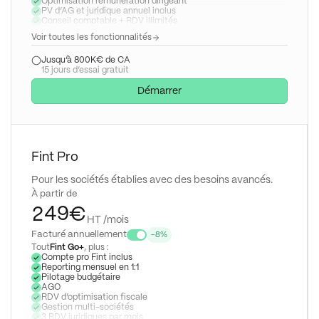
Optimisation rémunération dirigeant
4
3
0
PV d’AG et juridique annuel inclus
Conseil comptable + RDV illimités
5
4
1
Voir toutes les fonctionnalités
6
5
2
Jusqu’à 800K€ de CA
15 jours d’essai gratuit
7
6
3
Démarrer
8
7
4
9
8
0
5
9
1
6
Fint Pro
0
2
7
Pour les sociétés établies avec des besoins avancés.
1
3
8
À partir de
2
4
9
€
HT /mois
3
5
Facturé annuellement
-8%
Tout
Fint Go+
, plus :
4
6
Compte pro Fint inclus
Reporting mensuel en 1:1
Pilotage budgétaire
5
7
AGO
RDV d’optimisation fiscale
6
8
Gestion multi-sociétés
3 RDV juridiques par mois