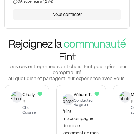
CA supérieur à 1,2M€
Nous contacter
Rejoignez la
communauté
Fint
Tous ces entrepreneurs ont choisi Fint pour gérer leur
comptabilité
au quotidien et partagent leur expérience avec vous.
Charly
William T.
M
Conducteur
R.
P
de grues
Chef
C
"Fint
Cuisinier
sp
m'accompagne
depuis le
lancement de mon