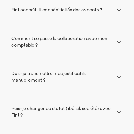
Fint connaît-il les spécificités des avocats ?
Oui. Nos experts accompagnent des avocats exerçant en
individuel ou en structure (SELARL, SCP, libéral). Nous
maîtrisons la déclaration 2035, les charges sociales et les
Comment se passe la collaboration avec mon
obligations propres aux professions juridiques.
comptable ?
Vous disposez d’un expert-comptable dédié, disponible
par message ou visio. Il suit vos comptes, prépare vos
déclarations et vous alerte sur les échéances
Dois-je transmettre mes justificatifs
importantes.
manuellement ?
Non. Vos transactions sont automatiquement
synchronisées depuis votre banque. Vous pouvez
déposer vos justificatifs en ligne, directement dans Fint.
Puis-je changer de statut (libéral, société) avec
Fint ?
Oui. Votre expert vous accompagne dans l’évolution de