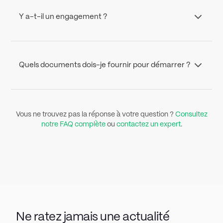
votre structure : passage en société, choix du régime
fiscal le plus adapté et démarches administratives
Y a-t-il un engagement ?
associées.
Aucun. Vous pouvez changer de formule ou arrêter votre
abonnement à tout moment, sans frais.
Quels documents dois-je fournir pour démarrer ?
Simplement une pièce d’identité et un justificatif de
domicile. Notre équipe vous guide ensuite pas à pas et
s’occupe de toutes les formalités administratives à votre
Vous ne trouvez pas la réponse à votre question ?
Consultez
place.
notre FAQ complète
ou
contactez un expert
.
Ne ratez jamais une actualité