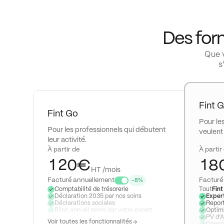
0
1
Des form
2
Que v
s
3
4
Fint 
5
Fint Go
Pour le
0
6
Pour les professionnels qui débutent
veulent
leur activité.
0
1
0
7
À partir de
À partir
1
2
0
€
1
8
HT /mois
2
3
1
2
9
Facturé annuellement
Facturé
-8%
Comptabilité de trésorerie
Tout
Fint
Déclaration 2035 par nos soins
Exper
3
4
2
3
Déclarations sociales
Report
Bilan annuel remis par votre expert
Optimi
4
5
3
4
PV d’A
Voir toutes les fonctionnalités