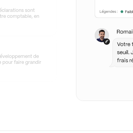
éclarations sont
tre comptable, en
 développement de
e pour faire grandir