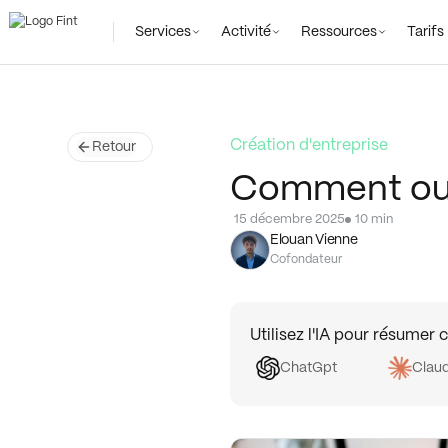
Général
Pros de santé
Services
Activité
Ressources
Tarifs
Création d'entreprise
Retour
Comment ouv
15 décembre 2025
10 min
Elouan Vienne
Cofondateur
Utilisez l'IA pour résumer c
ChatGpt
Clau