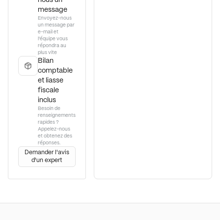
nous un
message
Envoyez-nous
un message par
e-mail et
l'équipe vous
répondra au
plus vite
Bilan
comptable
et liasse
fiscale
inclus
Besoin de
renseignements
rapides ?
Appelez-nous
et obtenez des
réponses.
Demander l'avis
d'un expert