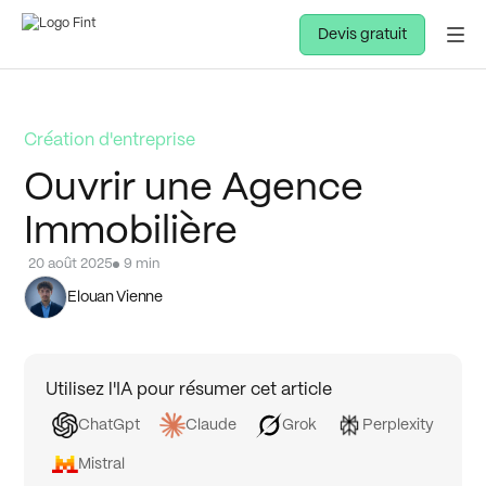
Général
Pros de santé
Devis gratuit
Création d'entreprise
Ouvrir une Agence
Immobilière
20 août 2025
9 min
Elouan Vienne
Utilisez l'IA pour résumer cet article
ChatGpt
Claude
Grok
Perplexity
Mistral