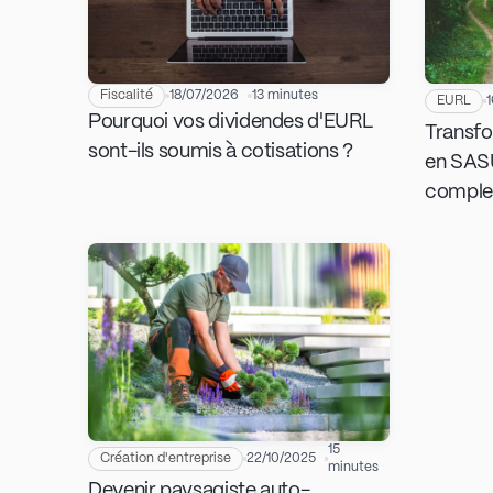
Fiscalité
18/07/2026
13 minutes
EURL
Pourquoi vos dividendes d'EURL
Transf
sont-ils soumis à cotisations ?
en SASU
comple
15
Création d'entreprise
22/10/2025
minutes
Devenir paysagiste auto-