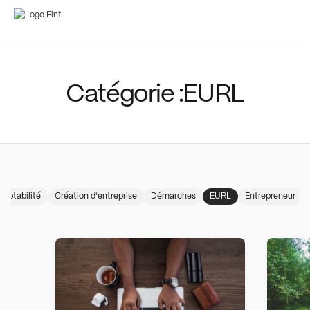
Général
Pros de santé
Catégorie :
EURL
mptabilité
Création d'entreprise
Démarches
EURL
Entrepreneur