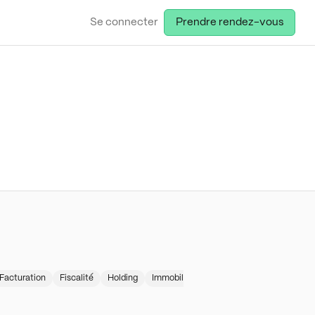
Se connecter
Prendre rendez-vous
Facturation
Fiscalité
Holding
Immobillier
Juridique
Micro-entrepr