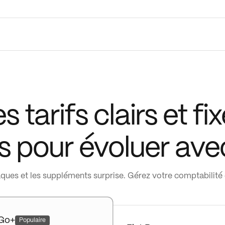
s tarifs clairs et fix
0
0
1
1
 pour évoluer ave
2
2
3
3
aques et les suppléments surprise. Gérez votre comptabilité 
4
4
5
0
5
 Go+
Populaire