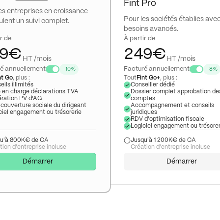
6
1
6
Fint Pro
es entreprises en croissance
7
0
2
7
Pour les sociétés établies ave
ulent un suivi complet.
besoins avancés.
8
1
3
8
r de
À partir de
9
€
2
4
9
€
HT /mois
HT /mois
3
5
é annuellement
Facturé annuellement
-10%
-8%
nt Go
, plus :
Tout
Fint Go+
, plus :
ils illimités
Conseiller dédié
4
6
e en charge déclarations TVA
Dossier complet approbation de
ration PV d'AG
comptes
5
7
couverture sociale du dirigeant
Accompagnement et conseils
ciel engagement ou trésorerie
juridiques
RDV d'optimisation fiscale
6
8
Logiciel engagement ou trésorer
u'à 800K€ de CA
Jusqu'à 1 200K€ de CA
7
9
tion d'entreprise incluse
Création d'entreprise incluse
8
Démarrer
Démarrer
9