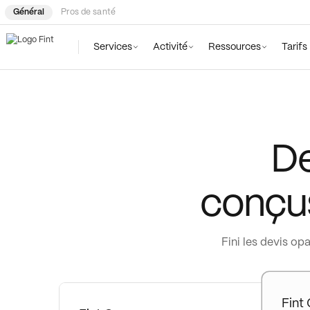
Général
Pros de santé
Services
Activité
Ressources
Tarifs
De
0
conçus
1
2
Fini les devis op
3
4
Fint