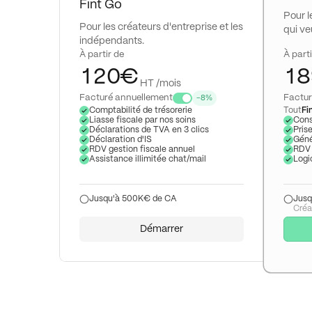
5
Fint Go
Pour l
0
6
Pour les créateurs d'entreprise et les
qui ve
indépendants.
0
1
0
7
À partir de
À parti
1
2
0
€
1
8
HT /mois
2
3
1
2
9
Facturé annuellement
Factur
-8%
Comptabilité de trésorerie
Tout
Fi
Liasse fiscale par nos soins
Conse
3
4
2
3
Déclarations de TVA en 3 clics
Pris
Déclaration d'IS
Géné
4
5
3
4
RDV gestion fiscale annuel
RDV 
Assistance illimitée chat/mail
Logi
5
6
4
5
Jusqu'à 500K€ de CA
Jusq
6
7
5
6
Créa
7
8
6
7
Démarrer
8
9
7
8
9
8
9
9