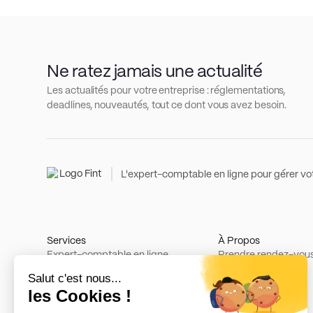
Ne ratez jamais une actualité
Les actualités pour votre entreprise : réglementations,
deadlines, nouveautés, tout ce dont vous avez besoin.
L'expert-comptable en ligne pour gérer vot
Services
À Propos
Expert-comptable en ligne
Prendre rendez-vou
Création d'entreprise
Tarifs
Gestion de la paie
Recrutement
Rapport de durabilité
À propos
Parrainage