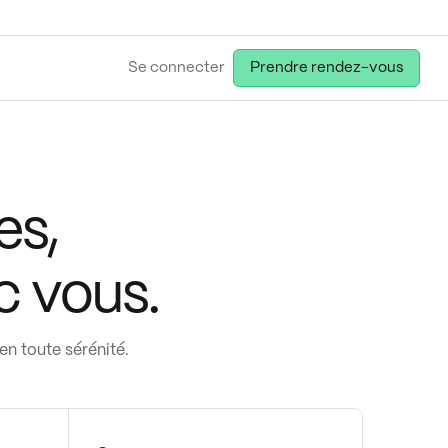
Se connecter
Prendre rendez-vous
es,
c vous.
en toute sérénité.