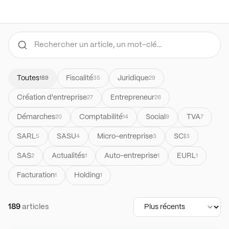
Toutes
Fiscalité
Juridique
189
35
29
Création d'entreprise
Entrepreneur
27
26
Démarches
Comptabilité
Social
TVA
20
14
9
7
SARL
SASU
Micro-entreprise
SCI
5
4
3
3
SAS
Actualités
Auto-entreprise
EURL
2
1
1
1
Facturation
Holding
1
1
189
articles